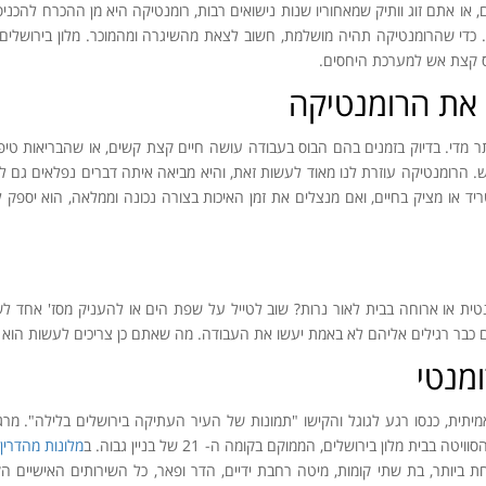
 אתם זוג וותיק שמאחוריו שנות נישואים רבות, רומנטיקה היא מן ההכרח להכניס 
ה. כדי שהרומנטיקה תהיה מושלמת, חשוב לצאת מהשיגרה ומהמוכר. מלון בירושלי
יס קצת אש למערכת היחסים.
 את הרומנטיקה
תר מדי. בדיוק בזמנים בהם הבוס בעבודה עושה חיים קצת קשים, או שהבריאות ט
. הרומנטיקה עוזרת לנו מאוד לעשות זאת, והיא מביאה איתה דברים נפלאים גם לת
ד או מציק בחיים, ואם מנצלים את זמן האיכות בצורה נכונה וממלאה, הוא יספק 
ת או ארוחה בבית לאור נרות? שוב לטייל על שפת הים או להעניק מסז' אחד לשנ
 כבר רגילים אליהם לא באמת יעשו את העבודה. מה שאתם כן צריכים לעשות הוא 
ומנטי
תית, כנסו רגע לגוגל והקישו "תמונות של העיר העתיקה בירושלים בלילה". מרג
ת מלון בירושלים, הממוקם בקומה ה- 21 של בניין גבוה. ב
מלונות מהדרין 
ביותר, בת שתי קומות, מיטה רחבת ידיים, הדר ופאר, כל השירותים האישיים הקיי