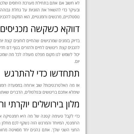
לא חשוב אם אתם בתחילת מערכת היחסים שלכם, או
shortcuts
shortcuts
ובעיקר כדי להשאיר את הזוגיות על גחלת גבוה
for
for
changing
changing
נוסטלגיים, מרגשים ורומנטיים, הוא המקום להכנ
dates.
dates.
דווקא כשקשה מכניסים
בדיוק בזמנים שמרגישים שהחיים לוחצים קצת יו
להכניס קצת ריגושים לחיים ולהזרים בגוף דם חדש
יכול לשמש לנו מקום מפלט מעולה לכל מה שמטרי
יום.
תתחדשו כדי להתרגש
אז מה האלטרנטיבות? שוב ארוחה במסעדה רומנטי
שימלא אתכם בריגושים ובפלפולים, הדברים שאתם
מלון בירושלים יוקרתי ור
כדי לקבל טעימה קטנה של מה היא רומנטיקה אמי
הרומנטי, המיוחד והמרגש הזה נשקף לכם מחלון הסוויטה בבי
החצי השני שלך. אתם נהנים יחד מסוויטה מרווחת 