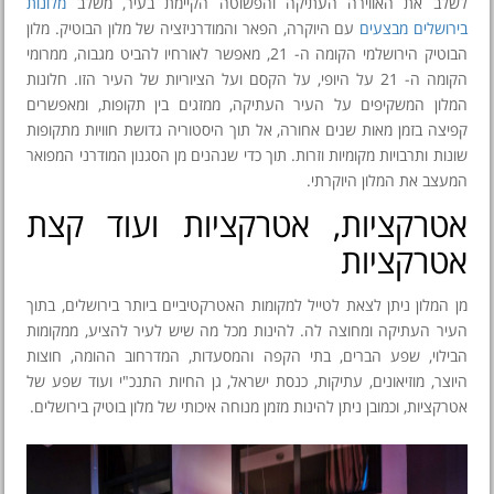
לשלב את האווירה העתיקה והפשוטה הקיימת בעיר, משלב
מלונות
בירושלים מבצעים
עם היוקרה, הפאר והמודרניזציה של מלון הבוטיק. מלון
הבוטיק הירושלמי הקומה ה- 21, מאפשר לאורחיו להביט מגבוה, ממרומי
הקומה ה- 21 על היופי, על הקסם ועל הציוריות של העיר הזו. חלונות
המלון המשקיפים על העיר העתיקה, ממזגים בין תקופות, ומאפשרים
קפיצה בזמן מאות שנים אחורה, אל תוך היסטוריה גדושת חוויות מתקופות
שונות ותרבויות מקומיות וזרות. תוך כדי שנהנים מן הסגנון המודרני המפואר
המעצב את המלון היוקרתי.
אטרקציות, אטרקציות ועוד קצת
אטרקציות
מן המלון ניתן לצאת לטייל למקומות האטרקטיביים ביותר בירושלים, בתוך
העיר העתיקה ומחוצה לה. להינות מכל מה שיש לעיר להציע, ממקומות
הבילוי, שפע הברים, בתי הקפה והמסעדות, המדרחוב ההומה, חוצות
היוצר, מוזיאונים, עתיקות, כנסת ישראל, גן החיות התנכ"י ועוד שפע של
אטרקציות, וכמובן ניתן להינות מזמן מנוחה איכותי של מלון בוטיק בירושלים.