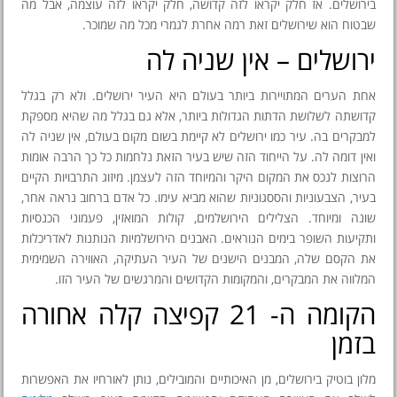
בירושלים. אז חלק יקראו לזה קדושה, חלק יקראו לזה עוצמה, אבל מה
שבטוח הוא שירושלים זאת רמה אחרת לגמרי מכל מה שמוכר.
ירושלים – אין שניה לה
אחת הערים המתויירות ביותר בעולם היא העיר ירושלים. ולא רק בגלל
קדושתה לשלושת הדתות הגדולות ביותר, אלא גם בגלל מה שהיא מספקת
למבקרים בה. עיר כמו ירושלים לא קיימת בשום מקום בעולם, אין שניה לה
ואין דומה לה. על הייחוד הזה שיש בעיר הזאת נלחמות כל כך הרבה אומות
הרוצות לנכס את המקום היקר והמיוחד הזה לעצמן. מיזוג התרבויות הקיים
בעיר, הצבעוניות והססגוניות שהוא מביא עימו. כל אדם ברחוב נראה אחר,
שונה ומיוחד. הצלילים הירושלמים, קולות המואזין, פעמוני הכנסיות
ותקיעות השופר בימים הנוראים. האבנים הירושלמיות הנותנות לאדריכלות
את הקסם שלה, המבנים הישנים של העיר העתיקה, האווירה השמימית
המלווה את המבקרים, והמקומות הקדושים והמרגשים של העיר הזו.
הקומה ה- 21 קפיצה קלה אחורה
בזמן
מלון בוטיק בירושלים, מן האיכותיים והמובילים, נותן לאורחיו את האפשרות