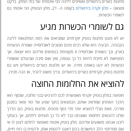
מלונות כשרים בירושלים ששייכים לליגה הכי איכותית של בתי המלון. בדקנו
ומצאנו –
מלון יוקרה בירושלים
בקומה ה- 21, מלון הבוטיק הכי איכותי גם
לשומרי הכשרות.
גם לשומרי הכשרות מגיע
יש לא מעט מלונות בוטיק יוקרתיים שמביאים את רמת המלונאות לליגה
הגבוהה. הבעיה היא שלא רבים מהם מכוונים לאוכלוסייה שומרת הכשרות
בארץ, וכך נשארת אוכלוסייה זו מקופחת בנופשים אליהם היא יוצאת. אך
המציאות לא חייבת להיות כל כך עגומה, ואין שום סיבה שבעולם ששומרי
הכשרות לא יהנו באותה מידה. אז יש מלונות כשרים בירושלים ויש גם
מלונות בוטיק יוקרתיים כשרים בירושלים. צריך פשוט להכיר, אז הנה תכירו.
להוציא את החלומות החוצה
חופשה במלון בוטיק יוקרתי מאפשרת לכם להרגיש כבני מלוכה, שכסף הוא
הדבר האחרון שמדאיג אותם, הנמצאים בתוך שפע של הוד ופאר בסגנון
מודרני, וזאת מבלי להוציא יותר מדי כסף מהכיס. מלונות בוטיק הם הדרך
שלנו להגשים חלומות שאנחנו כבר לא כל כך מעיזים לחלום, אך בעמקי
ליבנו אנחנו משוועים אליהם. מלון בוטיק איכותי מאפשר לחלום לצוץ לו אי
שם ממרתפי הלב החשוכים בהם דאגנו להטמין אותו, ולהפיח בו רוח חיים,