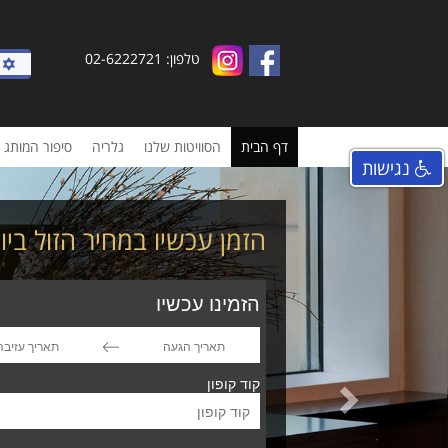
טלפון: 02-6222721
דף הבית
הסוויטות שלנו
גלריה
סיפור המותג
נגישות
Next
הזמן עכשיו במחיר הזול ביו
הזמינו עכשיו
Press
Press
קוד קופון
the
the
down
down
arrow
arrow