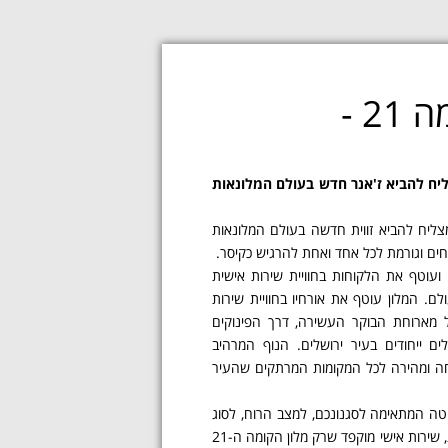
2 -
ודי המצליח להביא ז'אנר חדש בעולם המלונאות
שמצליח להביא זווית חדשה בעולם המלונאות
חים וגורמת לכל אחד ואחת להרגיש כקיסר.
לב העיר ירושלים ועוטף את הלקוחות בחוויית שירות אישית
. המלון עוטף את אורחיו בחוויית שירות
ל מארוחת הבוקר העשירה, דרך הפינוקים
ם ייחודים בעיר ירושלים. הנוף המרהיב
נוחה ומהירה לכל המקומות המרתקים שהעיר
ת הסוויטה המתאימה לסגנונכם, למצב הרוח, לסוג
החופשה, לשהייה קצרה או ארוכה. אתם מוזמנים לעלות איתנו לקומה ה-21 להיות עטופים ב- 360 מעלות של פינוק, אלגנטיות, שירות אישי מוקפד שרק מלון הקומה ה-21