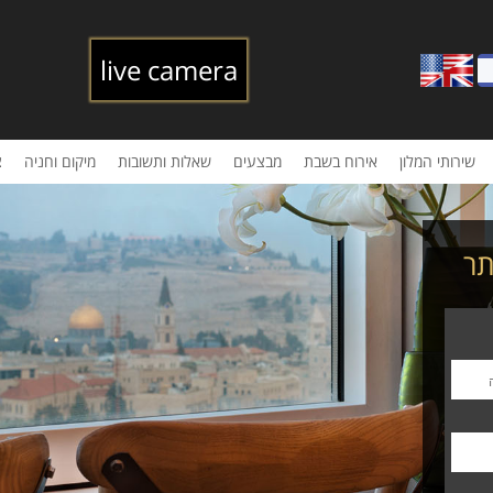
live camera
שירותי המלון
אירוח בשבת
מבצעים
שאלות ותשובות
מיקום וחניה
צ
תר